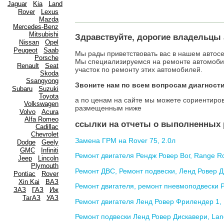
Jaguar
Kia
Land
Rover
Lexus
Mazda
Mercedes-Benz
Mitsubishi
Здравствуйте, дорогие владельцы
Nissan
Opel
Peugeot
Saab
Мы рады приветствовать вас в нашем автосе
Porsсhe
Мы специализируемся на ремонте автомобиле
Renault
Seat
участок по ремонту этих автомобилей.
Skoda
Ssangyong
Звоните нам по всем вопросам диагности
Subaru
Suzuki
Toyota
а по ценам на сайте мы можете сориентиров
Volkswagen
размещенным ниже
Volvo
Acura
Alfa Romeo
ссылки на отчеты о выполненных 
Cadillac
Chevrolet
Замена ГРМ на Rover 75, 2.0л
Dodge
Geely
GMC
Infiniti
Ремонт двигателя Рендж Ровер Вог, Range Rov
Jeep
Lincoln
Plymouth
Ремонт ДВС, Ремонт подвески, Ленд Ровер Дис
Pontiac
Rover
Xin Kai
ВАЗ
Ремонт двигателя, ремонт пневмоподвески Р
ЗАЗ
ГАЗ
Иж
ТагАЗ
УАЗ
Ремонт двигателя Ленд Ровер Фрилендер 1, La
Ремонт подвески Ленд Ровер Дискавери, Land 