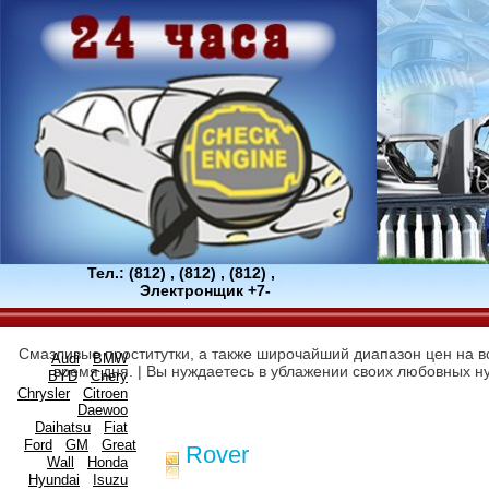
Тел.: (812) , (812) , (812) ,
Электронщик +7-
Смазливые проститутки, а также широчайший диапазон цен на в
Audi
BMW
время дня. | Вы нуждаетесь в ублажении своих любовных 
BYD
Chery
Chrysler
Citroen
Daewoo
Daihatsu
Fiat
Ford
GM
Great
Rover
Wall
Honda
Hyundai
Isuzu