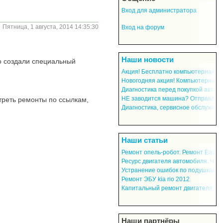
Вход для администратора
Пятница, 1 августа, 2014 14:35:30
Вход на форум
Наши новости
о создали специальный
Акция! Бесплатно компьютерная ди
автомобиля. Приезжайте и пригла
Новогодняя акция! Компьютерная 
автомобиля БЕСПЛАТНО
Диагностика перед покупкой авто с
экономия денег, нервов и гарантия
НЕ заводится машина? Отправляйте
треть ремонты по ссылкам,
цены за авто.
сами дальше по делам! Заводим вс
Диагностика, сервисное обслужива
автомобилей с коробкой-робот Нев
Фрунзенский р-н
Наши статьи
Ремонт опель-робот. Ремонт Easytr
главного цилиндра сцепления G1D5
Ресурс двигателя автомобиля. Что 
Принимаем цилиндры со всего СНГ!
ресурс ДВС? Как увеличить ресурс
Устранение ошибок по подушкам б
Диагностика двигателя.
SRS airbag. Ремонт подушек безоп
Ремонт ЭБУ kia rio 2012
Программирование блока SRS. Ан
Капитальный ремонт двигателя. М
цены.
автосервиса .
Наши партнёры