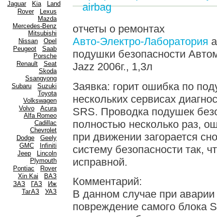
Jaguar
Kia
Land
airbag
Rover
Lexus
Mazda
Mercedes-Benz
отчеты о ремонтах
Mitsubishi
Авто-Электро-Лаборатория
а
Nissan
Opel
Peugeot
Saab
подушки безопасности Авто
Porsсhe
Renault
Seat
Jazz 2006г., 1,3л
Skoda
Ssangyong
Заявка: горит ошибка по под
Subaru
Suzuki
Toyota
нескольких сервисах диагно
Volkswagen
Volvo
Acura
SRS. Проводка подушек без
Alfa Romeo
полностью несколько раз, ош
Cadillac
Chevrolet
при движении загорается сн
Dodge
Geely
GMC
Infiniti
систему безопасности так, 
Jeep
Lincoln
исправной.
Plymouth
Pontiac
Rover
Xin Kai
ВАЗ
Комментарий:
ЗАЗ
ГАЗ
Иж
ТагАЗ
УАЗ
В данном случае при авари
повреждение самого блока S