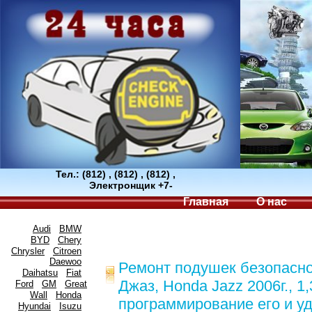
Тел.: (812) , (812) , (812) ,
Электронщик +7-
Главная
О нас
Audi
BMW
BYD
Chery
Chrysler
Citroen
Daewoo
Ремонт подушек безопасно
Daihatsu
Fiat
Джаз, Honda Jazz 2006г., 1
Ford
GM
Great
Wall
Honda
программирование его и у
Hyundai
Isuzu